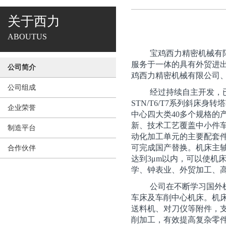
关于西力
ABOUTUS
宝鸡西力精密机械有
服务于一体的具有外贸进
公司简介
鸡西力精密机械有限公司
公司组成
经过持续自主开发，已形
STN/T6/T7系列斜床身转塔车
企业荣誉
中心四大类40多个规格的
新、技术工艺覆盖中小件
制造平台
动化加工单元的主要配套
可完成国产替换。机床主轴跳
合作伙伴
达到3μm以内，可以使机
学、钟表业、外贸加工、
公司在不断学习国外
车床及车削中心机床。机
送料机、对刀仪等附件，
削加工，有效提高复杂零